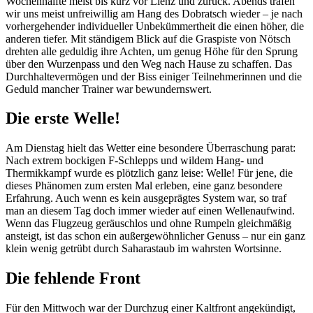
Wochenhälfte meist bis kurz vor Lienz und zurück. Abends trafen
wir uns meist unfreiwillig am Hang des Dobratsch wieder – je nach
vorhergehender individueller Unbekümmertheit die einen höher, die
anderen tiefer. Mit ständigem Blick auf die Graspiste von Nötsch
drehten alle geduldig ihre Achten, um genug Höhe für den Sprung
über den Wurzenpass und den Weg nach Hause zu schaffen. Das
Durchhaltevermögen und der Biss einiger Teilnehmerinnen und die
Geduld mancher Trainer war bewundernswert.
Die erste Welle!
Am Dienstag hielt das Wetter eine besondere Überraschung parat:
Nach extrem bockigen F-Schlepps und wildem Hang- und
Thermikkampf wurde es plötzlich ganz leise: Welle! Für jene, die
dieses Phänomen zum ersten Mal erleben, eine ganz besondere
Erfahrung. Auch wenn es kein ausgeprägtes System war, so traf
man an diesem Tag doch immer wieder auf einen Wellenaufwind.
Wenn das Flugzeug geräuschlos und ohne Rumpeln gleichmäßig
ansteigt, ist das schon ein außergewöhnlicher Genuss – nur ein ganz
klein wenig getrübt durch Saharastaub im wahrsten Wortsinne.
Die fehlende Front
Für den Mittwoch war der Durchzug einer Kaltfront angekündigt,