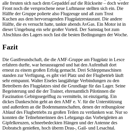
alle freuten sich nach dem Gepaddel auf die Rückseite – doch weder
Front noch die versprochene neue Luftmasse stellten sich ein. Die
Hälfte der Gruppe polierte also Flugzeuge und aß zum Trost
Kuchen aus dem hervorragenden Flugplatzrestaurant. Die andere
Hälfte, die es versucht hatte, tankte abends AvGas. Ein Motor ist in
dieser Umgebung ein sehr großer Vorteil. Der Samstag bot zum
Abschluss des Lagers noch fast die besten Bedingungen der Woche.
Fazit
Die Gastfreundschaft, die die AMF-Gruppe am Flugplatz in Lesce
erfahren durfte, war herausragend und hat den Aufenthalt dort
erneut zu einem großen Erfolg gemacht. Drei Schleppmaschinen
standen zur Verfügung, es gibt viel Platz und der Flugbetrieb läuft
sehr entspannt. Walter Eiseles langjährige Verbindungen zu den
Betreibern des Flugplatzes sind die Grundlage für das Lager. Seine
Begeisterung und die der Trainer, ehrenamtlich Pilotinnen die
Faszination Gebirgssegelflug zu vermitteln, ist einzigartig. Ein
dickes Dankeschön geht an den AMF e. V. für die Unterstützung
und außerdem an die Bodenmannschaften, denen der reibungslose
Ablauf des Flugbetriebs zu großen Teilen zu verdanken war. Nur so
konnten die Teilnehmerinnen des Lehrgangs das Vorbeigleiten an
Gipfelkreuzen, schneebedeckten Hängen und der Antenne des
Dobratsch genießen, hoch überm Drau-, Gail- und Lesachtal.