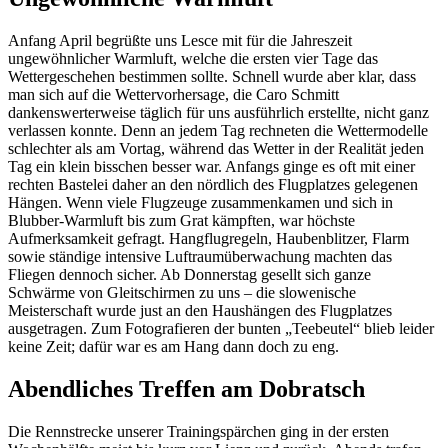
Anfang April begrüßte uns Lesce mit für die Jahreszeit
ungewöhnlicher Warmluft, welche die ersten vier Tage das
Wettergeschehen bestimmen sollte. Schnell wurde aber klar, dass
man sich auf die Wettervorhersage, die Caro Schmitt
dankenswerterweise täglich für uns ausführlich erstellte, nicht ganz
verlassen konnte. Denn an jedem Tag rechneten die Wettermodelle
schlechter als am Vortag, während das Wetter in der Realität jeden
Tag ein klein bisschen besser war. Anfangs ginge es oft mit einer
rechten Bastelei daher an den nördlich des Flugplatzes gelegenen
Hängen. Wenn viele Flugzeuge zusammenkamen und sich in
Blubber-Warmluft bis zum Grat kämpften, war höchste
Aufmerksamkeit gefragt. Hangflugregeln, Haubenblitzer, Flarm
sowie ständige intensive Luftraumüberwachung machten das
Fliegen dennoch sicher. Ab Donnerstag gesellt sich ganze
Schwärme von Gleitschirmen zu uns – die slowenische
Meisterschaft wurde just an den Haushängen des Flugplatzes
ausgetragen. Zum Fotografieren der bunten „Teebeutel“ blieb leider
keine Zeit; dafür war es am Hang dann doch zu eng.
Abendliches Treffen am Dobratsch
Die Rennstrecke unserer Trainingspärchen ging in der ersten