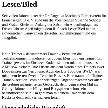
Lesce/Bled
Seit vielen Jahren bietet der Dr. Angelika Machinek Förderverein für
Frauensegelflug e. V. rund um die Vorsitzenden Susanne Schödel
und Walter Eisele am Anfang der Saison ein Alpenfluglager an.
Dieses Jahr im April folgten dem Ruf nach Lesce/Bled in den
slowenischen Karawanken dreizehn Teilnehmerinnen und ein
Jungpilot.
Neun Trainer – darunter zwei Frauen – betreuten die
Teilnehmerinnen in mehreren Gruppen. Meist flog ein Trainer mit
Trainee jeweils im Einsitzer. Zudem standen mit dem Janus des
AMF sowie einem Duo Discus aus dem Verein eines Trainers zwei
Doppelsitzer zur Verfügung. Auch die DG-1000 des BWLV war
mit einem festen Zweier-Team im Einsatz. Eine traumhafte Trainer-
Trainee-Relation! Vom doppelsitzigen Angebot machten vor allem
die Gebirgsanfänger regen Gebrauch, denn beim ersten Mal im
Gebirge können die Hänge und Bergspitzen schon sehr
beeindruckend sein. Da geht man mit einem Trainer auf dem
Rücksitz doch sehr viel sicherer heran.
Ungewöhnliche Warmluft