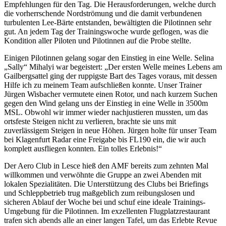
Empfehlungen für den Tag. Die Herausforderungen, welche durch
die vorherrschende Nordströmung und die damit verbundenen
turbulenten Lee-Bärte entstanden, bewältigten die Pilotinnen sehr
gut. An jedem Tag der Trainingswoche wurde geflogen, was die
Kondition aller Piloten und Pilotinnen auf die Probe stellte.
Einigen Pilotinnen gelang sogar den Einstieg in eine Welle. Selina
„Sally“ Mihalyi war begeistert: „Der ersten Welle meines Lebens am
Gailbergsattel ging der ruppigste Bart des Tages voraus, mit dessen
Hilfe ich zu meinem Team aufschließen konnte. Unser Trainer
Jürgen Wisbacher vermutete einen Rotor, und nach kurzem Suchen
gegen den Wind gelang uns der Einstieg in eine Welle in 3500m
MSL. Obwohl wir immer wieder nachjustieren mussten, um das
ortsfeste Steigen nicht zu verlieren, brachte sie uns mit
zuverlässigem Steigen in neue Höhen. Jürgen holte für unser Team
bei Klagenfurt Radar eine Freigabe bis FL190 ein, die wir auch
komplett ausfliegen konnten. Ein tolles Erlebnis!“
Der Aero Club in Lesce hieß den AMF bereits zum zehnten Mal
willkommen und verwöhnte die Gruppe an zwei Abenden mit
lokalen Spezialitäten. Die Unterstützung des Clubs bei Briefings
und Schleppbetrieb trug maßgeblich zum reibungslosen und
sicheren Ablauf der Woche bei und schuf eine ideale Trainings-
Umgebung für die Pilotinnen. Im exzellenten Flugplatzrestaurant
trafen sich abends alle an einer langen Tafel, um das Erlebte Revue