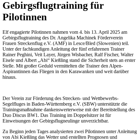
Gebirgsflugtraining für
Pilotinnen
Elf engagierte Pilotinnen nahmen vom 4. bis 13. April 2025 am
Gebirgsflugtraining des Dr. Angelika Machinek Förderverein
Frauen Streckenflug e.V. (AMF) in Lesce/Bled (Slowenien) teil.
Unter der fachkundigen Anleitung der fünf erfahrenen Trainer
Rainer Peghini, Veit Layer, Jürgen Wisbacher, Ralf Fischer, Walter
Eisele und Albert „Abi“ Kießling stand die Sicherheit stets an erster
Stelle. Mit großer Geduld vermittelten die Trainer den Alpen-
Aspirantinnen das Fliegen in den Karawanken und weit darüber
hinaus.
Der Verein zur Förderung des Strecken- und Wettbewerbs-
Segelfluges in Baden-Württemberg e.V. (SBW) unterstützte die
Trainingsmaßnahme dankenswerterweise mit der Bereitstellung des
Duo Discus BW1. Das Training im Doppelsitzer ist für
Einweisungen der Gebirgsflugneulinge unverzichtbar.
Zu Beginn jeden Tages analysierten zwei Pilotinnen unter Anleitung
von Abi Kießling das Wetter und erstellten Prognosen und