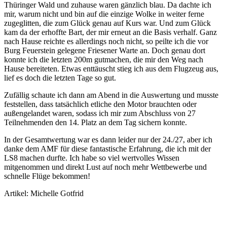
Thüringer Wald und zuhause waren gänzlich blau. Da dachte ich
mir, warum nicht und bin auf die einzige Wolke in weiter ferne
zugeglitten, die zum Glück genau auf Kurs war. Und zum Glück
kam da der erhoffte Bart, der mir erneut an die Basis verhalf. Ganz
nach Hause reichte es allerdings noch nicht, so peilte ich die vor
Burg Feuerstein gelegene Friesener Warte an. Doch genau dort
konnte ich die letzten 200m gutmachen, die mir den Weg nach
Hause bereiteten. Etwas enttäuscht stieg ich aus dem Flugzeug aus,
lief es doch die letzten Tage so gut.
Zufällig schaute ich dann am Abend in die Auswertung und musste
feststellen, dass tatsächlich etliche den Motor brauchten oder
außengelandet waren, sodass ich mir zum Abschluss von 27
Teilnehmenden den 14. Platz an dem Tag sichern konnte.
In der Gesamtwertung war es dann leider nur der 24./27, aber ich
danke dem AMF für diese fantastische Erfahrung, die ich mit der
LS8 machen durfte. Ich habe so viel wertvolles Wissen
mitgenommen und direkt Lust auf noch mehr Wettbewerbe und
schnelle Flüge bekommen!
Artikel: Michelle Gotfrid