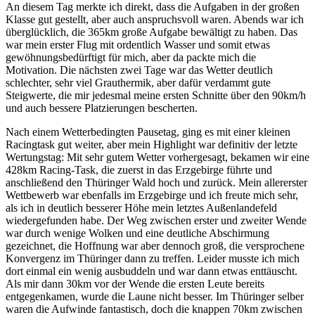
An diesem Tag merkte ich direkt, dass die Aufgaben in der großen
Klasse gut gestellt, aber auch anspruchsvoll waren. Abends war ich
überglücklich, die 365km große Aufgabe bewältigt zu haben. Das
war mein erster Flug mit ordentlich Wasser und somit etwas
gewöhnungsbedürftigt für mich, aber da packte mich die
Motivation. Die nächsten zwei Tage war das Wetter deutlich
schlechter, sehr viel Grauthermik, aber dafür verdammt gute
Steigwerte, die mir jedesmal meine ersten Schnitte über den 90km/h
und auch bessere Platzierungen bescherten.
Nach einem Wetterbedingten Pausetag, ging es mit einer kleinen
Racingtask gut weiter, aber mein Highlight war definitiv der letzte
Wertungstag: Mit sehr gutem Wetter vorhergesagt, bekamen wir eine
428km Racing-Task, die zuerst in das Erzgebirge führte und
anschließend den Thüringer Wald hoch und zurück. Mein allererster
Wettbewerb war ebenfalls im Erzgebirge und ich freute mich sehr,
als ich in deutlich besserer Höhe mein letztes Außenlandefeld
wiedergefunden habe. Der Weg zwischen erster und zweiter Wende
war durch wenige Wolken und eine deutliche Abschirmung
gezeichnet, die Hoffnung war aber dennoch groß, die versprochene
Konvergenz im Thüringer dann zu treffen. Leider musste ich mich
dort einmal ein wenig ausbuddeln und war dann etwas enttäuscht.
Als mir dann 30km vor der Wende die ersten Leute bereits
entgegenkamen, wurde die Laune nicht besser. Im Thüringer selber
waren die Aufwinde fantastisch, doch die knappen 70km zwischen