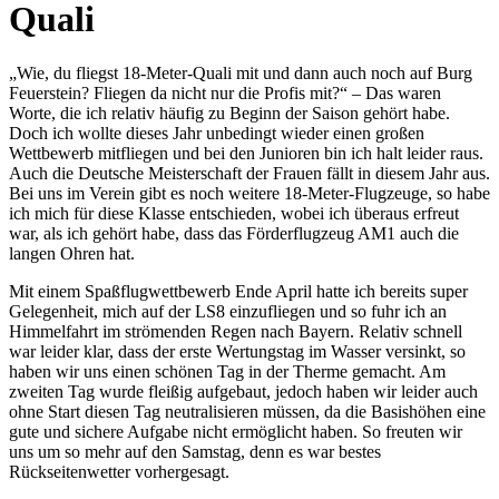
Quali
„Wie, du fliegst 18-Meter-Quali mit und dann auch noch auf Burg
Feuerstein? Fliegen da nicht nur die Profis mit?“ – Das waren
Worte, die ich relativ häufig zu Beginn der Saison gehört habe.
Doch ich wollte dieses Jahr unbedingt wieder einen großen
Wettbewerb mitfliegen und bei den Junioren bin ich halt leider raus.
Auch die Deutsche Meisterschaft der Frauen fällt in diesem Jahr aus.
Bei uns im Verein gibt es noch weitere 18-Meter-Flugzeuge, so habe
ich mich für diese Klasse entschieden, wobei ich überaus erfreut
war, als ich gehört habe, dass das Förderflugzeug AM1 auch die
langen Ohren hat.
Mit einem Spaßflugwettbewerb Ende April hatte ich bereits super
Gelegenheit, mich auf der LS8 einzufliegen und so fuhr ich an
Himmelfahrt im strömenden Regen nach Bayern. Relativ schnell
war leider klar, dass der erste Wertungstag im Wasser versinkt, so
haben wir uns einen schönen Tag in der Therme gemacht. Am
zweiten Tag wurde fleißig aufgebaut, jedoch haben wir leider auch
ohne Start diesen Tag neutralisieren müssen, da die Basishöhen eine
gute und sichere Aufgabe nicht ermöglicht haben. So freuten wir
uns um so mehr auf den Samstag, denn es war bestes
Rückseitenwetter vorhergesagt.